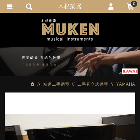
0
木根樂器
會員登入
繁體中文
會員註冊
忘記密碼
訂單查詢
追蹤清單
匯款通知
精選二手鋼琴
二手直立式鋼琴
YAMAHA