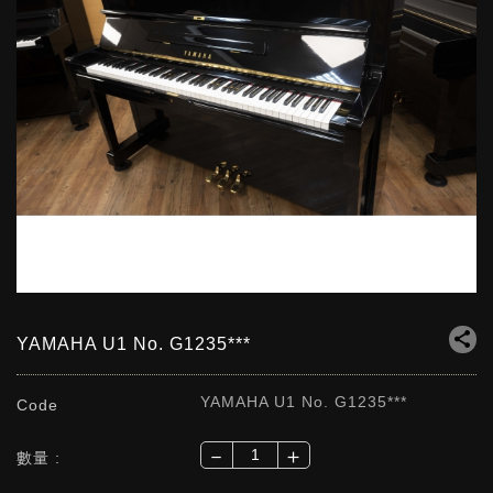
YAMAHA U1 No. G1235***
YAMAHA U1 No. G1235***
Code
－
＋
數量 :