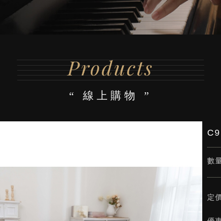
Products
線上購物
C
數量
定
優