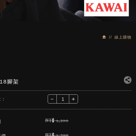
線上購物
918腳架
－
＋
 :
NT$
1,200
價
NT$
1,200
惠價