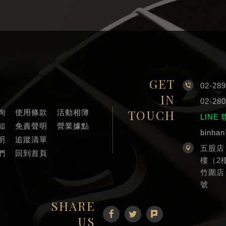
GET
02-289
IN
02-280
TOUCH
詢
使用條款
活動相簿
LINE
知
免責聲明
營業據點
binha
明
追蹤清單
五股店
們
回到首頁
樓（2
竹圍店
號